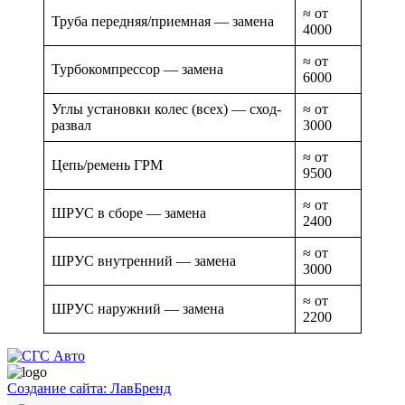
≈ от
Труба передняя/приемная — замена
4000
≈ от
Турбокомпрессор — замена
6000
Углы установки колес (всех) — сход-
≈ от
развал
3000
≈ от
Цепь/ремень ГРМ
9500
≈ от
ШРУС в сборе — замена
2400
≈ от
ШРУС внутренний — замена
3000
≈ от
ШРУС наружний — замена
2200
Создание сайта: ЛавБренд