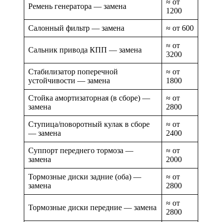
≈ от
Ремень генератора — замена
1200
Салонный фильтр — замена
≈ от 600
≈ от
Сальник привода КПП — замена
3200
Стабилизатор поперечной
≈ от
устойчивости — замена
1800
Стойка амортизаторная (в сборе) —
≈ от
замена
2800
Ступица/поворотный кулак в сборе
≈ от
— замена
2400
Суппорт переднего тормоза —
≈ от
замена
2000
Тормозные диски задние (оба) —
≈ от
замена
2800
≈ от
Тормозные диски передние — замена
2800