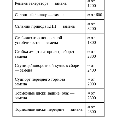
≈ от
Ремень генератора — замена
1200
Салонный фильтр — замена
≈ от 600
≈ от
Сальник привода КПП — замена
3200
Стабилизатор поперечной
≈ от
устойчивости — замена
1800
Стойка амортизаторная (в сборе) —
≈ от
замена
2800
Ступица/поворотный кулак в сборе
≈ от
— замена
2400
Суппорт переднего тормоза —
≈ от
замена
2000
Тормозные диски задние (оба) —
≈ от
замена
2800
≈ от
Тормозные диски передние — замена
2800