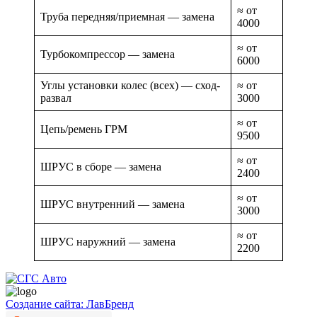
≈ от
Труба передняя/приемная — замена
4000
≈ от
Турбокомпрессор — замена
6000
Углы установки колес (всех) — сход-
≈ от
развал
3000
≈ от
Цепь/ремень ГРМ
9500
≈ от
ШРУС в сборе — замена
2400
≈ от
ШРУС внутренний — замена
3000
≈ от
ШРУС наружний — замена
2200
Создание сайта: ЛавБренд