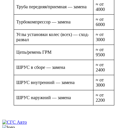
≈ от
Труба передняя/приемная — замена
4000
≈ от
Турбокомпрессор — замена
6000
Углы установки колес (всех) — сход-
≈ от
развал
3000
≈ от
Цепь/ремень ГРМ
9500
≈ от
ШРУС в сборе — замена
2400
≈ от
ШРУС внутренний — замена
3000
≈ от
ШРУС наружний — замена
2200