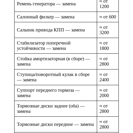
≈ от
Ремень генератора — замена
1200
Салонный фильтр — замена
≈ от 600
≈ от
Сальник привода КПП — замена
3200
Стабилизатор поперечной
≈ от
устойчивости — замена
1800
Стойка амортизаторная (в сборе) —
≈ от
замена
2800
Ступица/поворотный кулак в сборе
≈ от
— замена
2400
Суппорт переднего тормоза —
≈ от
замена
2000
Тормозные диски задние (оба) —
≈ от
замена
2800
≈ от
Тормозные диски передние — замена
2800