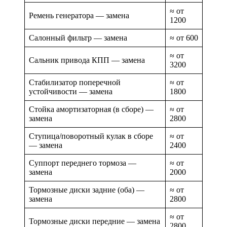
≈ от
Ремень генератора — замена
1200
Салонный фильтр — замена
≈ от 600
≈ от
Сальник привода КПП — замена
3200
Стабилизатор поперечной
≈ от
устойчивости — замена
1800
Стойка амортизаторная (в сборе) —
≈ от
замена
2800
Ступица/поворотный кулак в сборе
≈ от
— замена
2400
Суппорт переднего тормоза —
≈ от
замена
2000
Тормозные диски задние (оба) —
≈ от
замена
2800
≈ от
Тормозные диски передние — замена
2800