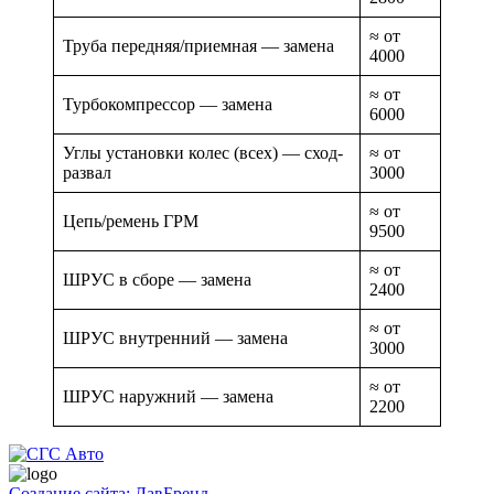
≈ от
Труба передняя/приемная — замена
4000
≈ от
Турбокомпрессор — замена
6000
Углы установки колес (всех) — сход-
≈ от
развал
3000
≈ от
Цепь/ремень ГРМ
9500
≈ от
ШРУС в сборе — замена
2400
≈ от
ШРУС внутренний — замена
3000
≈ от
ШРУС наружний — замена
2200
Создание сайта: ЛавБренд