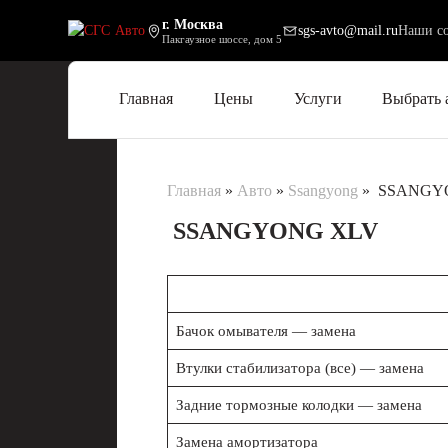
г. Москва
sgs-avto@mail.ru
Наши со
Пакгаузное шоссе, дом 5
Главная
Цены
Услуги
Выбрать 
Главная
»
Авто
»
Ssangyong
»
SSANGY
SSANGYONG XLV
Бачок омывателя — замена
Втулки стабилизатора (все) — замена
Задние тормозные колодки — замена
Замена амортизатора