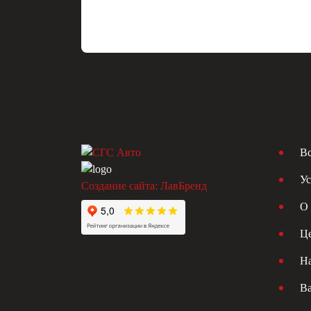
Вс
Ус
Создание сайта: ЛавБренд
О 
Ц
Н
В